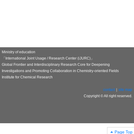
Ministry of education
「International Joint Usage / Research Center (iJURC)」
Global Frontier and Interdisciplinary Research Core for Deepening
Investigations and Promoting Collaboration in Chemistry-oriented Fields
Institute for Chemical Research
contact
｜
site map
Copyright © All right reserved.
Page Top