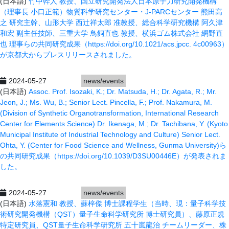
(日本語)
竹中幹人 教授、国立研究開発法人日本原子力研究開発機構
（理事長 小口正範）物質科学研究センター・J-PARCセンター 熊田高
之 研究主幹、山形大学 西辻祥太郎 准教授、総合科学研究機構 阿久津
和宏 副主任技師、三重大学 鳥飼直也 教授、横浜ゴム株式会社 網野直
也 理事らの共同研究成果（https://doi.org/10.1021/acs.jpcc.
4c00963）
が京都大からプレスリリースされました。
2024-05-27
news/events
(日本語)
Assoc. Prof. Isozaki, K.; Dr. Matsuda, H.; Dr. Agata, R.; Mr.
Jeon, J.; Ms. Wu, B.; Senior Lect. Pincella, F.; Prof. Nakamura, M.
(Division of Synthetic Organotransformation, International Research
Center for Elements Science) Dr. Ikenaga, M.; Dr. Tachibana, Y. (Kyoto
Municipal Institute of Industrial Technology and Culture) Senior Lect.
Ohta, Y. (Center for Food Science and Wellness, Gunma University)ら
の共同研究成果（https://doi.org/10.1039/D3SU00446E）が発表されま
した。
2024-05-27
news/events
(日本語)
水落憲和 教授、蘇梓傑 博士課程学生（当時、現：量子科学技
術研究開発機構（QST）量子生命科学研究所 博士研究員）、藤原正規
特定研究員、QST量子生命科学研究所 五十嵐龍治 チームリーダー、株