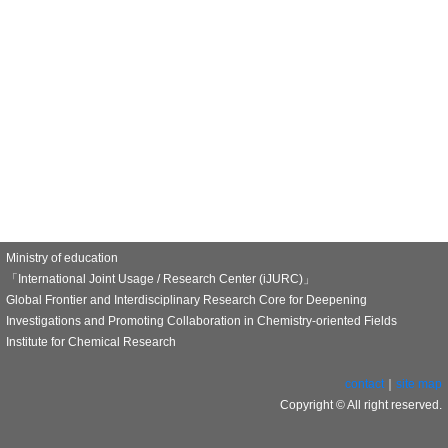
Ministry of education
「International Joint Usage / Research Center (iJURC)」
Global Frontier and Interdisciplinary Research Core for Deepening
Investigations and Promoting Collaboration in Chemistry-oriented Fields
Institute for Chemical Research
contact
｜
site map
Copyright © All right reserved.