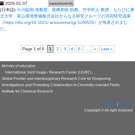
2026-01-07
news/events
(日本語)
小川紘樹 准教授、柴﨑和樹 助教、竹中幹人 教授、ならびに東
北大学、富山環境整備株式会社からなる研究グループの共同研究成果
（https://doi.org/10.1021/
acssusresmgt.5c00526）が発表されまし
た。
Page 1 of 6
1
2
3
4
5
...
»
Last »
Ministry of education
「International Joint Usage / Research Center (iJURC)」
Global Frontier and Interdisciplinary Research Core for Deepening
Investigations and Promoting Collaboration in Chemistry-oriented Fields
Institute for Chemical Research
contact
｜
site map
Copyright © All right reserved.