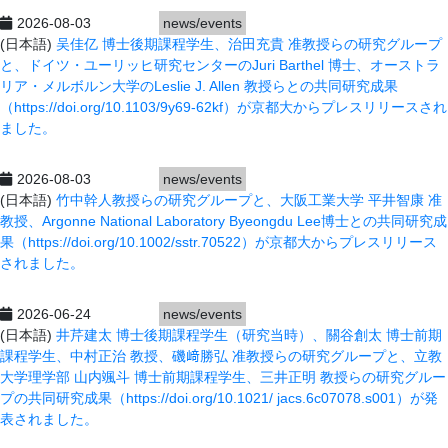
2026-08-03
news/events
(日本語)
吴佳亿 博士後期課程学生、治田充貴 准教授らの研究グループ
と、ドイツ・ユーリッヒ研究センターのJuri Barthel 博士、オーストラ
リア・メルボルン大学のLeslie J. Allen 教授らとの共同研究成果
（https://doi.org/10.1103/9y69-62kf）が京都大からプレスリリースされ
ました。
2026-08-03
news/events
(日本語)
竹中幹人教授らの研究グループと、大阪工業大学 平井智康 准
教授、Argonne National Laboratory Byeongdu Lee博士との共同研究成
果（https://doi.org/10.1002/sstr.70522）が京都大からプレスリリース
されました。
2026-06-24
news/events
(日本語)
井芹建太 博士後期課程学生（研究当時）、關谷創太 博士前期
課程学生、中村正治 教授、磯﨑勝弘 准教授らの研究グループ
​と
、立教
大学理学部 山内颯斗 博士前期課程学生、三井正明 教授らの研究グルー
プの共同研究成果（https://doi.org/10.1021/
jacs.6c07078.s001）が発
表されました。