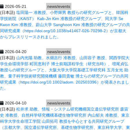
2026-05-21
news/events
(日本語)
​塩田陽一 准教授、小野輝男 教授らの研究グループと、韓国科
学技術院（KAIST） Kab-Jin Kim 准教授の研究グループ、同大学 Se
Kwon Kim 准教授、蔚山大学 Sanghoon Kim 准教授の研究グループの共
同研究成果（https://doi.org/10.1038/s41467-026-70298-2）が京都大
からプレスリリースされました。
2026-04-20
news/events
(日本語)
山内光陽 助教、水畑吉行 准教授、山田容子 教授、関西学院大
学生命環境学部 町田恵利子 博士前期課程学生（研究当時）、増尾貞弘
教授らの研究グループ
​と
、大阪大学大学院基礎工学研究科 五月女光 助
教、量子科学技術研究開発機構 藤田貴敏 博士らの研究グループの共同
研究成果（https://doi.org/10.1002/adom.
202503396）が発表されまし
た。
2026-04-10
news/events
(日本語)
松井求 助教、情報・システム研究機構国立遺伝学研究所 森宙
史 准教授、自然科学研究機構基礎生物学研究所 内山郁夫 准教授、東京
科学大学生命理工学院 山田拓司 教授を中心とする共同研究グループ
（京都大学、国立遺伝学研究所、基礎生物学研究所、東京科学大学、東