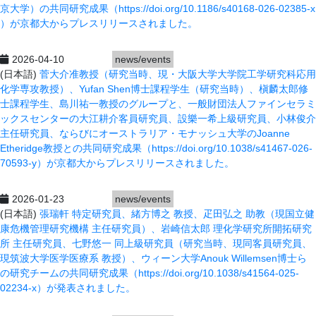
京大学）の共同研究成果（https://doi.org/10.1186/s40168-026-02385-x
）が京都大からプレスリリースされました。
2026-04-10
news/events
(日本語)
菅大介准教授（研究当時、現・大阪大学大学院工学研究科応用
化学専攻教授）、Yufan Shen博士課程学生（研究当時）、槇麟太郎修
士課程学生、島川祐一教授のグループ
​と
、一般財団法人ファインセラミ
ックスセンターの大江耕介客員研究員、設樂一希上級研究員、小林俊介
主任研究員、ならびにオーストラリア・モナッシュ大学のJoanne
Etheridge教授との共同研究成果（https://doi.org/10.1038/s41467-026-
70593-y）が京都大からプレスリリースされました。
2026-01-23
news/events
(日本語)
張瑞軒 特定研究員、緒方博之 教授、疋田弘之 助教（現国立健
康危機管理研究機構 主任研究員）、岩崎信太郎 理化学研究所開拓研究
所 主任研究員、七野悠一 同上級研究員（研究当時、現同客員研究員、
現筑波大学医学医療系 教授）、ウィーン大学Anouk Willemsen博士ら
の研究チームの共同研究成果（https://doi.org/10.1038/s41564-025-
02234-x）が発表されました。